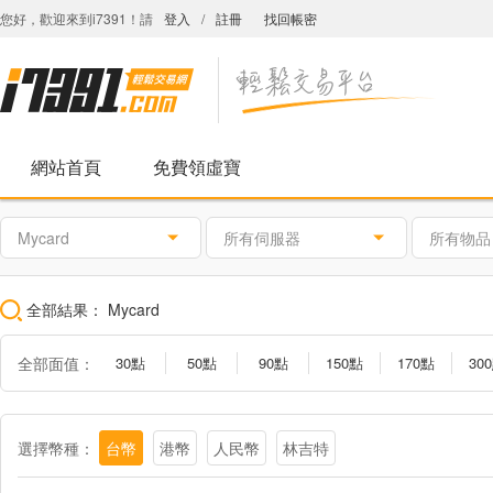
您好，歡迎來到i7391！請
登入
/
註冊
找回帳密
網站首頁
免費領虛寶
Mycard
所有伺服器
所有物品
全部結果：
Mycard
全部面值：
30點
50點
90點
150點
170點
30
1000點
1150點
1490點
1690點
2000點
300
活動2000點
會員專屬卡2500點
黑色沙漠專屬卡2499點
選擇幣種：
台幣
港幣
人民幣
林吉特