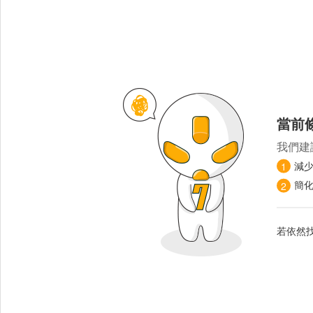
當前
我們建
減
1
簡
2
若依然