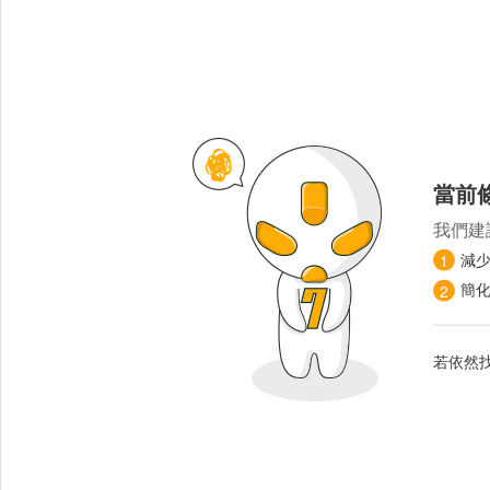
當前
我們建
減
1
簡
2
若依然