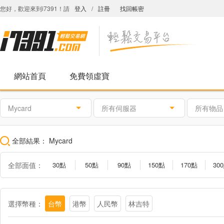
您好，歡迎來到i7391！請
登入
/
註冊
找回帳密
網站首頁
免費領虛寶
Mycard
所有伺服器
所有物品
全部結果：
Mycard
全部面值：
30點
50點
90點
150點
170點
30
1000點
1150點
1490點
1690點
2000點
300
活動2000點
會員專屬卡2500點
黑色沙漠專屬卡2499點
選擇幣種：
台幣
港幣
人民幣
林吉特