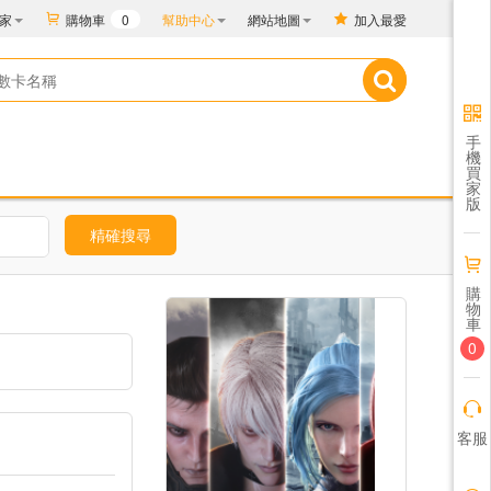
家
購物車
0
幫助中心
網站地圖
加入最愛
手
機
買
家
版
精確搜尋
購
物
車
0
客服