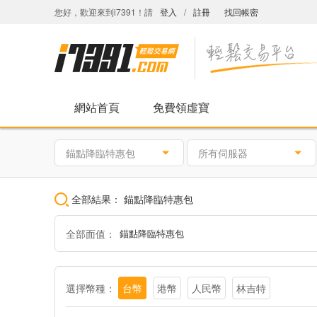
您好，歡迎來到i7391！請
登入
/
註冊
找回帳密
網站首頁
免費領虛寶
錨點降臨特惠包
所有伺服器
全部結果：
錨點降臨特惠包
全部面值：
錨點降臨特惠包
選擇幣種：
台幣
港幣
人民幣
林吉特