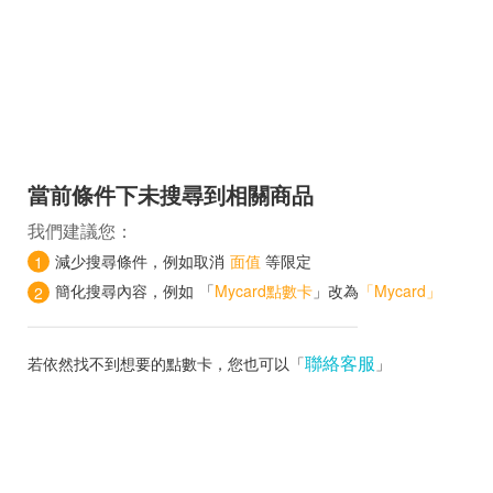
當前條件下未搜尋到相關商品
我們建議您：
減少搜尋條件，例如取消
面值
等限定
1
簡化搜尋內容，例如
「
Mycard點數卡
」改為
「Mycard」
2
聯絡客服
若依然找不到想要的點數卡，您也可以「
」