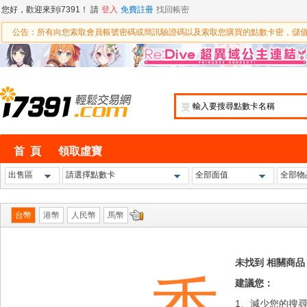
您好，歡迎來到i7391！ 請
登入
免費註冊
找回帳密
公告：所有向您索取會員帳號密碼或簡訊驗證碼以及索取您購買的點數卡密，儲
㕝
首 頁
領取虛寶
出售區
請選擇點數卡
全部面值
全部物
台幣
港幣
人民幣
馬幣
未找到 相關商品
建議您：
1、減少您的搜