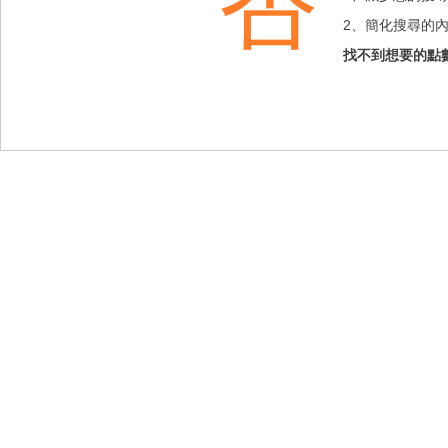
㕿
2、簡化搜尋的
找不到想要的點