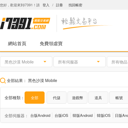
您好，歡迎來到i7391！請
登入
/
註冊
找回帳密
網站首頁
免費領虛寶
黑色沙漠 Mobile
所有伺服器
所有物品
全部結果：
黑色沙漠 Mobile
全部種類：
全部
代儲
遊戲幣
道具
帳號
全部伺服器：
台版Android
台版iOS
韓版Android
韓版iOS
日版And