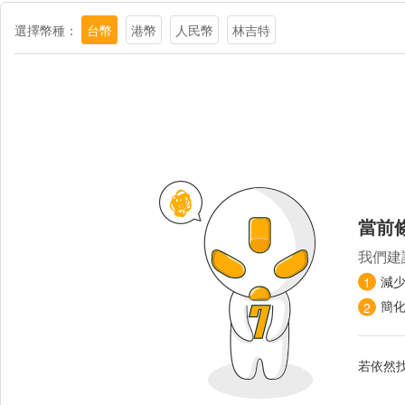
選擇幣種：
台幣
港幣
人民幣
林吉特
當前
我們建
減
1
簡
2
若依然