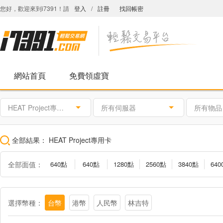
您好，歡迎來到i7391！請
登入
/
註冊
找回帳密
網站首頁
免費領虛寶
HEAT Project專用卡
所有伺服器
所有物品
全部結果：
HEAT Project專用卡
全部面值：
640點
640點
1280點
2560點
3840點
640
選擇幣種：
台幣
港幣
人民幣
林吉特