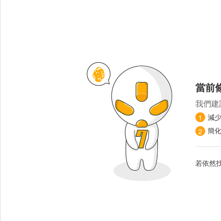
當前
我們建
減
1
簡
2
若依然