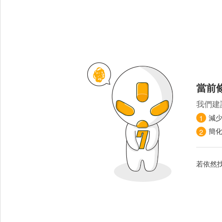
當前
我們建
減
1
簡
2
若依然