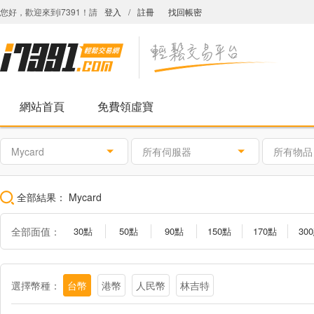
您好，歡迎來到i7391！請
登入
/
註冊
找回帳密
網站首頁
免費領虛寶
Mycard
所有伺服器
所有物品
全部結果：
Mycard
全部面值：
30點
50點
90點
150點
170點
30
1000點
1150點
1490點
1690點
2000點
300
活動2000點
會員專屬卡2500點
黑色沙漠專屬卡2499點
選擇幣種：
台幣
港幣
人民幣
林吉特