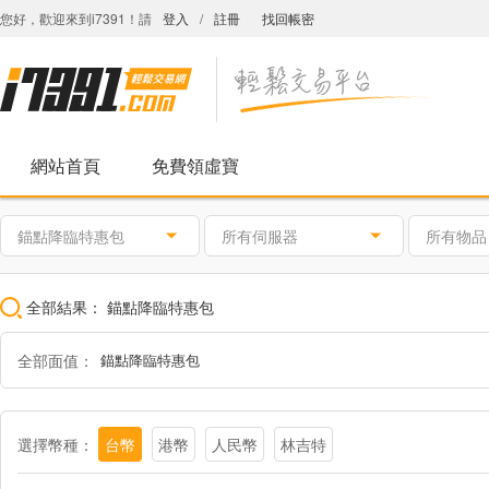
您好，歡迎來到i7391！請
登入
/
註冊
找回帳密
網站首頁
免費領虛寶
錨點降臨特惠包
所有伺服器
所有物品
全部結果：
錨點降臨特惠包
全部面值：
錨點降臨特惠包
選擇幣種：
台幣
港幣
人民幣
林吉特