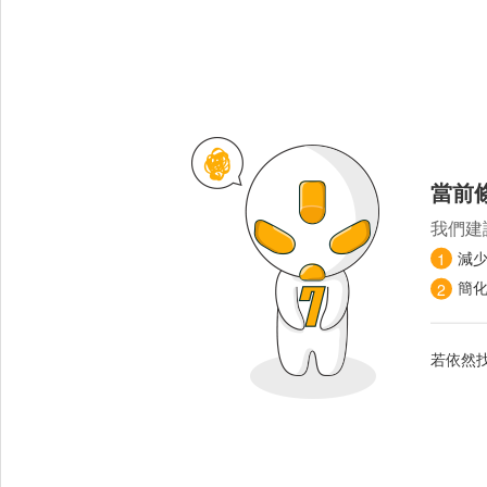
當前
我們建
減
1
簡
2
若依然