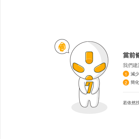
當前
我們建
減
1
簡
2
若依然