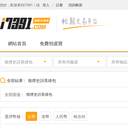
您好，歡迎來到i7391！請
登入
/
註冊
找回帳密
網站首頁
免費領虛寶
狼煙史詩英雄包
所有伺服器
所有物品
全部結果：
狼煙史詩英雄包
全部面值：
狼煙史詩英雄包
選擇幣種：
台幣
港幣
人民幣
林吉特