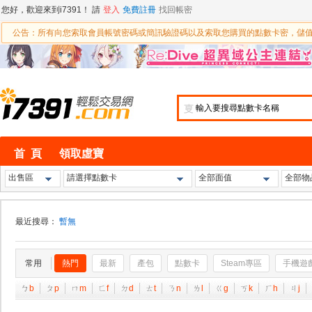
您好，歡迎來到i7391！ 請
登入
免費註冊
找回帳密
公告：所有向您索取會員帳號密碼或簡訊驗證碼以及索取您購買的點數卡密，儲
㕝
首 頁
領取虛寶
出售區
請選擇點數卡
全部面值
全部物
最近搜尋：
暫無
常用
熱門
最新
產包
點數卡
Steam專區
手機遊
ㄅ
b
ㄆ
p
ㄇ
m
ㄈ
f
ㄉ
d
ㄊ
t
ㄋ
n
ㄌ
l
ㄍ
g
ㄎ
k
ㄏ
h
ㄐ
j