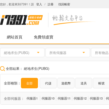
您好，歡迎來到i7391！請
登入
/
註冊
找回帳密
網站首頁
免費領虛寶
絕地求生(PUBG)
所有伺服器
所有物品
全部結果：
絕地求生(PUBG)
全部種類：
全部
代儲
遊戲幣
道具
帳號
全部伺服器：
伺服器1
伺服器10
伺服器11
伺服器12
伺服器13
伺
伺服器2
伺服器20
伺服器3
伺服器4
伺服器5
伺