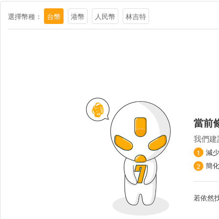
選擇幣種：
台幣
港幣
人民幣
林吉特
當前
我們建
減
1
簡
2
若依然