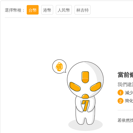
選擇幣種：
台幣
港幣
人民幣
林吉特
當前
我們建
減
1
簡
2
若依然