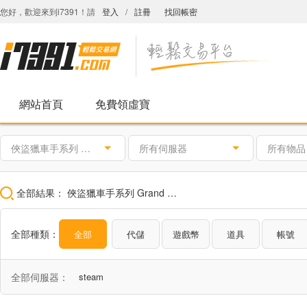
您好，歡迎來到i7391！請
登入
/
註冊
找回帳密
網站首頁
免費領虛寶
俠盜獵車手系列 Grand Theft Auto
所有伺服器
所有物品
全部結果：
俠盜獵車手系列 Grand Theft Auto
全部種類：
全部
代儲
遊戲幣
道具
帳號
全部伺服器：
steam