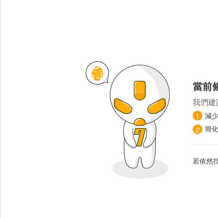
當前
我們建
減
1
簡
2
若依然