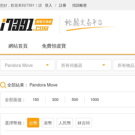
您好，歡迎來到i7391！請
登入
/
註冊
找回帳密
網站首頁
免費領虛寶
Pandora Move
所有伺服器
所有物品
全部結果：
Pandora Move
全部面值：
150
300
500
1000
選擇幣種：
台幣
港幣
人民幣
林吉特