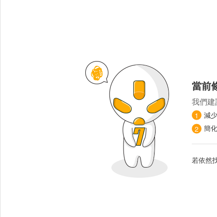
當前
我們建
減
1
簡
2
若依然