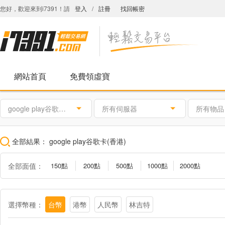
您好，歡迎來到i7391！請
登入
/
註冊
找回帳密
網站首頁
免費領虛寶
google play谷歌卡(香港)
所有伺服器
所有物品
全部結果：
google play谷歌卡(香港)
全部面值：
150點
200點
500點
1000點
2000點
選擇幣種：
台幣
港幣
人民幣
林吉特