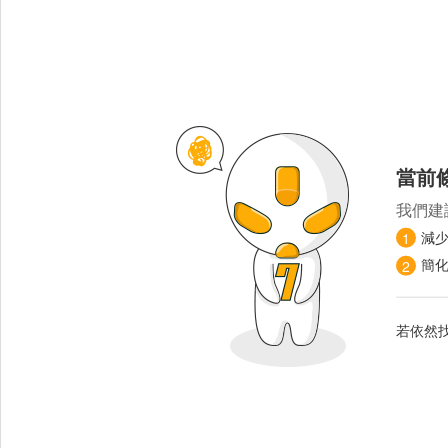
當前
我們建
減
1
簡
2
若依然