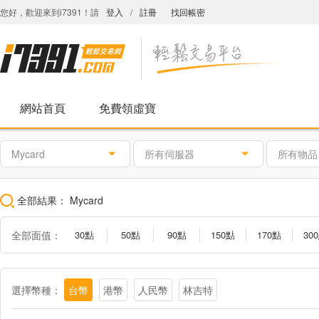
您好，歡迎來到i7391！請
登入
/
註冊
找回帳密
網站首頁
免費領虛寶
Mycard
所有伺服器
所有物品
全部結果：
Mycard
全部面值：
30點
50點
90點
150點
170點
30
1000點
1150點
1490點
1690點
2000點
300
活動2000點
會員專屬卡2500點
黑色沙漠專屬卡2499點
選擇幣種：
台幣
港幣
人民幣
林吉特