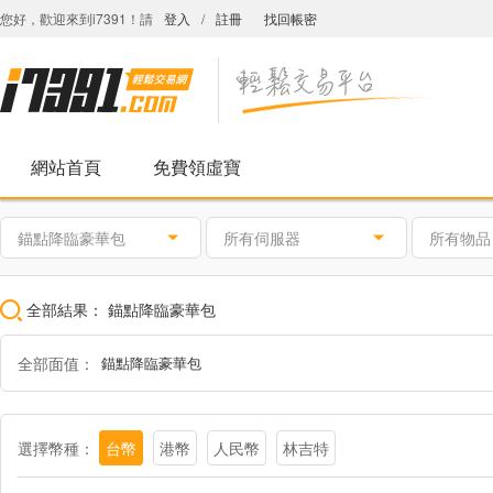
您好，歡迎來到i7391！請
登入
/
註冊
找回帳密
網站首頁
免費領虛寶
錨點降臨豪華包
所有伺服器
所有物品
全部結果：
錨點降臨豪華包
全部面值：
錨點降臨豪華包
選擇幣種：
台幣
港幣
人民幣
林吉特