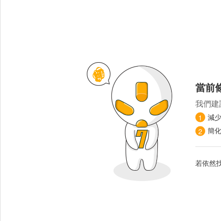
當前
我們建
減
1
簡
2
若依然