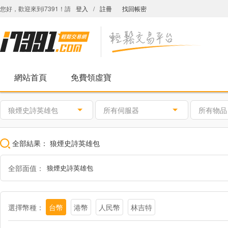
您好，歡迎來到i7391！請
登入
/
註冊
找回帳密
網站首頁
免費領虛寶
狼煙史詩英雄包
所有伺服器
所有物品
全部結果：
狼煙史詩英雄包
全部面值：
狼煙史詩英雄包
選擇幣種：
台幣
港幣
人民幣
林吉特